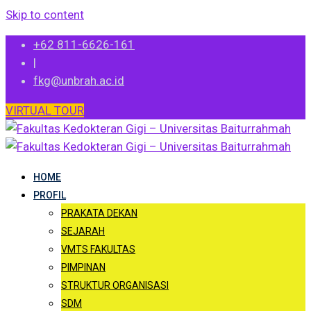
Skip to content
+62 811-6626-161
|
fkg@unbrah.ac.id
VIRTUAL TOUR
HOME
PROFIL
PRAKATA DEKAN
SEJARAH
VMTS FAKULTAS
PIMPINAN
STRUKTUR ORGANISASI
SDM