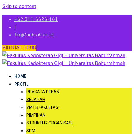
Skip to content
+62 811-6626-161
|
fkg@unbrah.ac.id
VIRTUAL TOUR
HOME
PROFIL
PRAKATA DEKAN
SEJARAH
VMTS FAKULTAS
PIMPINAN
STRUKTUR ORGANISASI
SDM