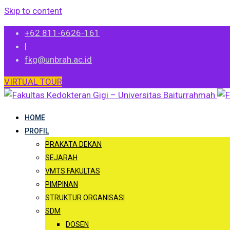
Skip to content
+62 811-6626-161
|
fkg@unbrah.ac.id
VIRTUAL TOUR
HOME
PROFIL
PRAKATA DEKAN
SEJARAH
VMTS FAKULTAS
PIMPINAN
STRUKTUR ORGANISASI
SDM
DOSEN