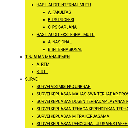
HASIL AUDIT INTERNAL MUTU
A. FAKULTAS
B. PS PROFESI
C. PS SARJANA
HASIL AUDIT EKSTERNAL MUTU
A. NASIONAL
B. INTERNASIONAL
TINJAUAN MANAJEMEN
A. RTM
B. RTL
SURVEI
SURVEI VISI MISI FKG UNBRAH
SURVEI KEPUASAN MAHASISWA TERHADAP PROS
SURVEI KEPUASAN DOSEN TERHADAP LAYANAN
SURVEI KEPUASAN TENAGA KEPENDIDIKAN TER
SURVEI KEPUASAN MITRA KERJASAMA
SURVEI KEPUASAN PENGGUNA LULUSAN/STAKEH