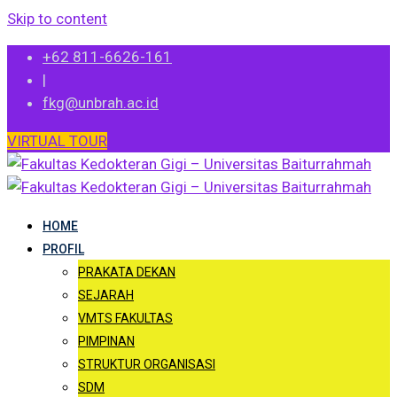
Skip to content
+62 811-6626-161
|
fkg@unbrah.ac.id
VIRTUAL TOUR
HOME
PROFIL
PRAKATA DEKAN
SEJARAH
VMTS FAKULTAS
PIMPINAN
STRUKTUR ORGANISASI
SDM