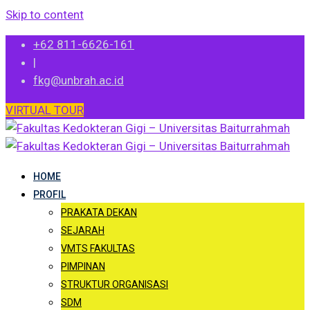
Skip to content
+62 811-6626-161
|
fkg@unbrah.ac.id
VIRTUAL TOUR
HOME
PROFIL
PRAKATA DEKAN
SEJARAH
VMTS FAKULTAS
PIMPINAN
STRUKTUR ORGANISASI
SDM