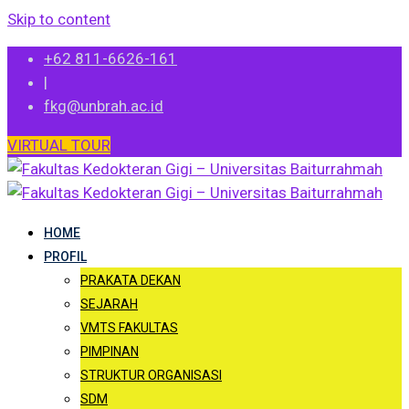
Skip to content
+62 811-6626-161
|
fkg@unbrah.ac.id
VIRTUAL TOUR
HOME
PROFIL
PRAKATA DEKAN
SEJARAH
VMTS FAKULTAS
PIMPINAN
STRUKTUR ORGANISASI
SDM