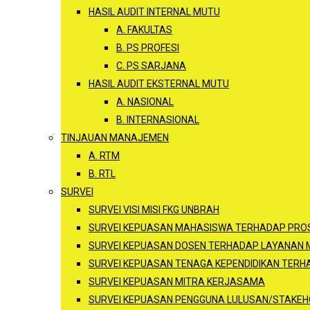
HASIL AUDIT INTERNAL MUTU
A. FAKULTAS
B. PS PROFESI
C. PS SARJANA
HASIL AUDIT EKSTERNAL MUTU
A. NASIONAL
B. INTERNASIONAL
TINJAUAN MANAJEMEN
A. RTM
B. RTL
SURVEI
SURVEI VISI MISI FKG UNBRAH
SURVEI KEPUASAN MAHASISWA TERHADAP PROS
SURVEI KEPUASAN DOSEN TERHADAP LAYANAN
SURVEI KEPUASAN TENAGA KEPENDIDIKAN TER
SURVEI KEPUASAN MITRA KERJASAMA
SURVEI KEPUASAN PENGGUNA LULUSAN/STAKEH