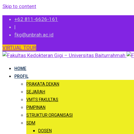
Skip to content
+62 811-6626-161
|
fkg@unbrah.ac.id
VIRTUAL TOUR
HOME
PROFIL
PRAKATA DEKAN
SEJARAH
VMTS FAKULTAS
PIMPINAN
STRUKTUR ORGANISASI
SDM
DOSEN