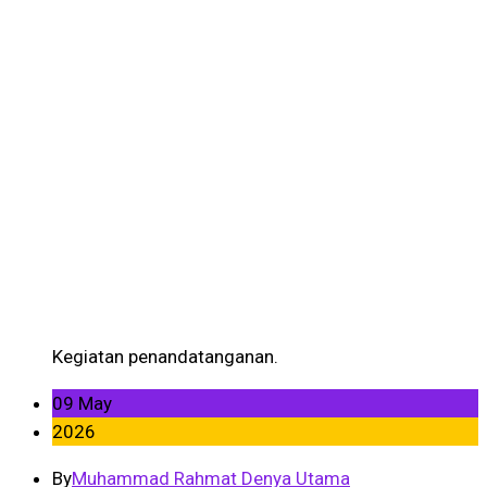
Kerjasama Pengabdian
Kepada Masyarakat
Bakti Sosial
Kegiatan penandatanganan.
09 May
2026
By
Muhammad Rahmat Denya Utama