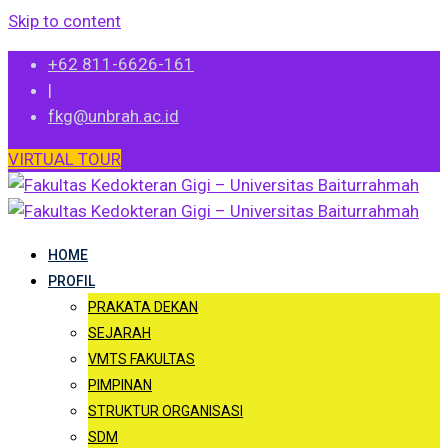
Skip to content
+62 811-6626-161
|
fkg@unbrah.ac.id
VIRTUAL TOUR
HOME
PROFIL
PRAKATA DEKAN
SEJARAH
VMTS FAKULTAS
PIMPINAN
STRUKTUR ORGANISASI
SDM