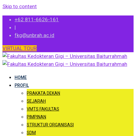
Skip to content
+62 811-6626-161
|
fkg@unbrah.ac.id
VIRTUAL TOUR
HOME
PROFIL
PRAKATA DEKAN
SEJARAH
VMTS FAKULTAS
PIMPINAN
STRUKTUR ORGANISASI
SDM