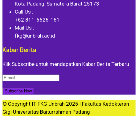
Kota Padang, Sumatera Barat 25173
Call Us :
+62 811-6626-161
Mail Us :
fkg@unbrah.ac.id
Kabar Berita
Klik Subscribe untuk mendapatkan Kabar Berita Terbaru
© Copyright IT FKG Unbrah 2025 |
Fakultas Kedokteran
Gigi Universitas Baiturrahmah Padang