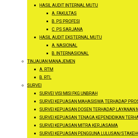
HASIL AUDIT INTERNAL MUTU
A. FAKULTAS
B. PS PROFESI
C. PS SARJANA
HASIL AUDIT EKSTERNAL MUTU
A. NASIONAL
B. INTERNASIONAL
TINJAUAN MANAJEMEN
A. RTM
B. RTL
SURVEI
SURVEI VISI MISI FKG UNBRAH
SURVEI KEPUASAN MAHASISWA TERHADAP PROS
SURVEI KEPUASAN DOSEN TERHADAP LAYANAN
SURVEI KEPUASAN TENAGA KEPENDIDIKAN TER
SURVEI KEPUASAN MITRA KERJASAMA
SURVEI KEPUASAN PENGGUNA LULUSAN/STAKEH