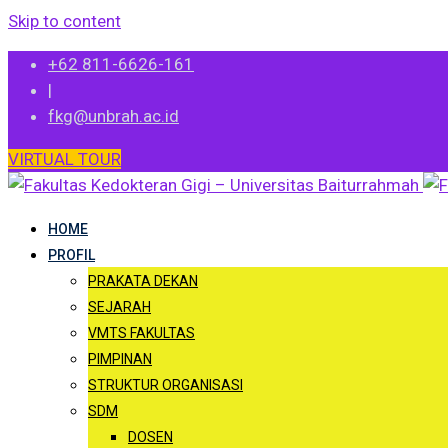
Skip to content
+62 811-6626-161
|
fkg@unbrah.ac.id
VIRTUAL TOUR
HOME
PROFIL
PRAKATA DEKAN
SEJARAH
VMTS FAKULTAS
PIMPINAN
STRUKTUR ORGANISASI
SDM
DOSEN