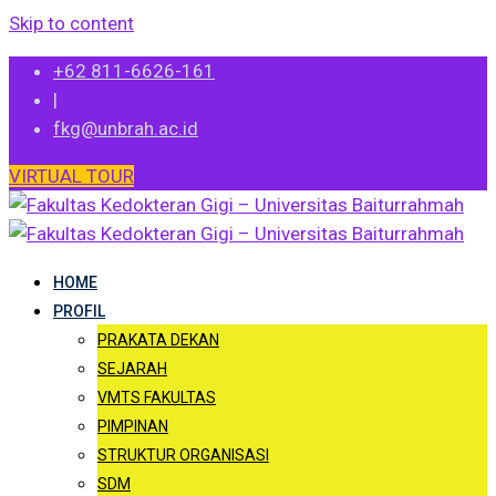
Skip to content
+62 811-6626-161
|
fkg@unbrah.ac.id
VIRTUAL TOUR
HOME
PROFIL
PRAKATA DEKAN
SEJARAH
VMTS FAKULTAS
PIMPINAN
STRUKTUR ORGANISASI
SDM