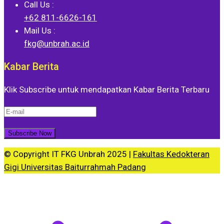
Call Us :
+62 811-6626-161
Mail Us :
fkg@unbrah.ac.id
Kabar Berita
Klik Subscribe untuk mendapatkan Kabar Berita Terbaru
© Copyright IT FKG Unbrah 2025 |
Fakultas Kedokteran
Gigi Universitas Baiturrahmah Padang