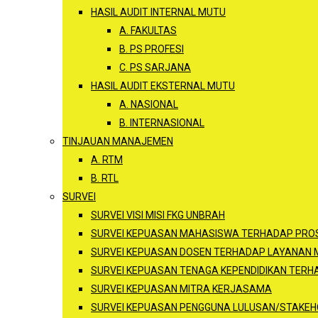
HASIL AUDIT INTERNAL MUTU
A. FAKULTAS
B. PS PROFESI
C. PS SARJANA
HASIL AUDIT EKSTERNAL MUTU
A. NASIONAL
B. INTERNASIONAL
TINJAUAN MANAJEMEN
A. RTM
B. RTL
SURVEI
SURVEI VISI MISI FKG UNBRAH
SURVEI KEPUASAN MAHASISWA TERHADAP PROS
SURVEI KEPUASAN DOSEN TERHADAP LAYANAN
SURVEI KEPUASAN TENAGA KEPENDIDIKAN TER
SURVEI KEPUASAN MITRA KERJASAMA
SURVEI KEPUASAN PENGGUNA LULUSAN/STAKEH