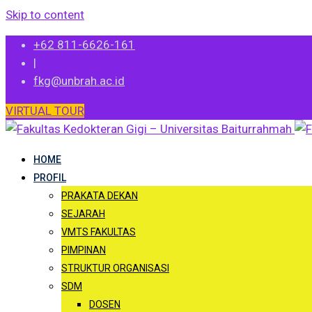
Skip to content
+62 811-6626-161
|
fkg@unbrah.ac.id
VIRTUAL TOUR
HOME
PROFIL
PRAKATA DEKAN
SEJARAH
VMTS FAKULTAS
PIMPINAN
STRUKTUR ORGANISASI
SDM
DOSEN